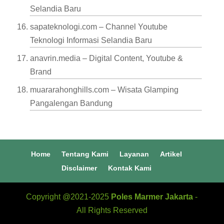
Selandia Baru
sapateknologi.com – Channel Youtube
Teknologi Informasi Selandia Baru
anavrin.media – Digital Content, Youtube &
Brand
muararahonghills.com – Wisata Glamping
Pangalengan Bandung
Home
Tentang Kami
Layanan
Artikel
Disclaimer
Kontak Kami
Copyright @2021-2025
Poles Marmer Jakarta
-
All Rights Reserved