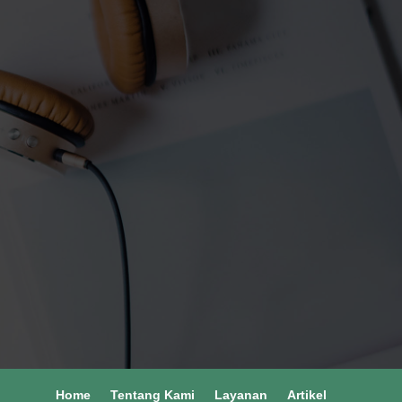
Apapun Permasalahan Lantai Anda,
Cukup Beritahu Kami. Tehnisi yang
Berpengalaman Akan Hadir Untuk
Memberikan Solusinya Kepada Anda.
CHAT VIA WHATSPP - 085217167006
Home
Tentang Kami
Layanan
Artikel