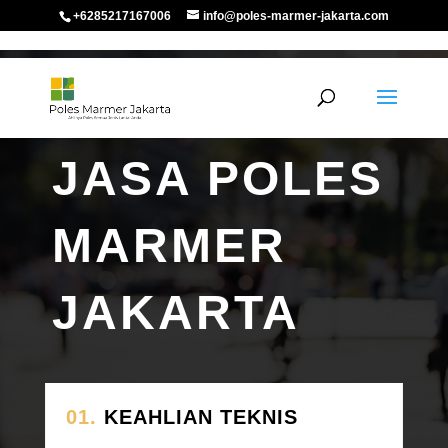
+6285217167006
info@poles-marmer-jakarta.com
TENTANG KAMI
JASA POLES
MARMER
JAKARTA
01.
KEAHLIAN TEKNIS