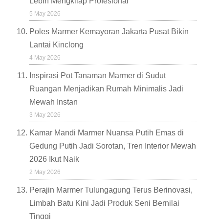
Lebih Mengkilap Profesional
5 May 2026
Poles Marmer Kemayoran Jakarta Pusat Bikin
Lantai Kinclong
4 May 2026
Inspirasi Pot Tanaman Marmer di Sudut
Ruangan Menjadikan Rumah Minimalis Jadi
Mewah Instan
3 May 2026
Kamar Mandi Marmer Nuansa Putih Emas di
Gedung Putih Jadi Sorotan, Tren Interior Mewah
2026 Ikut Naik
2 May 2026
Perajin Marmer Tulungagung Terus Berinovasi,
Limbah Batu Kini Jadi Produk Seni Bernilai
Tinggi