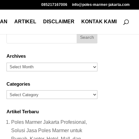
085217167006
info@poles-marmer-jakarta.com
NAN
ARTIKEL
DISCLAIMER
KONTAK KAMI
Archives
Archives
Categories
Categories
Artikel Terbaru
Poles Marmer Jakarta Profesional,
Solusi Jasa Poles Marmer untuk
Rumah, Kantor, Hotel, Mall, dan