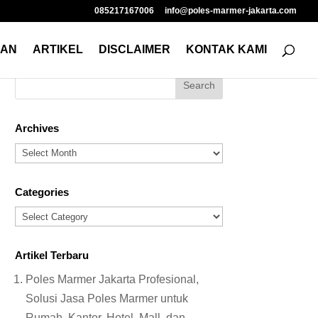
085217167006
info@poles-marmer-jakarta.com
NAN
ARTIKEL
DISCLAIMER
KONTAK KAMI
Archives
Archives
Categories
Categories
Artikel Terbaru
Poles Marmer Jakarta Profesional,
Solusi Jasa Poles Marmer untuk
Rumah, Kantor, Hotel, Mall, dan