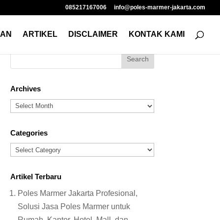
085217167006
info@poles-marmer-jakarta.com
NAN
ARTIKEL
DISCLAIMER
KONTAK KAMI
Archives
Archives
Categories
Categories
Artikel Terbaru
Poles Marmer Jakarta Profesional,
Solusi Jasa Poles Marmer untuk
Rumah, Kantor, Hotel, Mall, dan