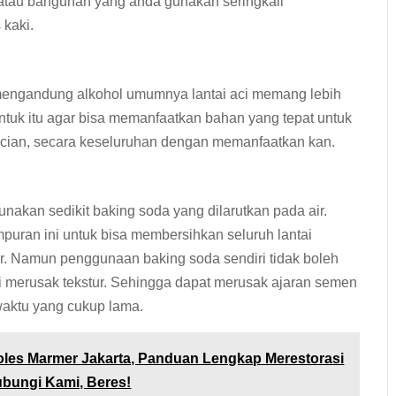
n atau bangunan yang anda gunakan seringkali
kaki.
 mengandung alkohol umumnya lantai aci memang lebih
 Untuk itu agar bisa memanfaatkan bahan yang tepat untuk
acian, secara keseluruhan dengan memanfaatkan kan.
kan sedikit baking soda yang dilarutkan pada air.
uran ini untuk bisa membersihkan seluruh lantai
r. Namun penggunaan baking soda sendiri tidak boleh
ali merusak tekstur. Sehingga dapat merusak ajaran semen
 waktu yang cukup lama.
oles Marmer Jakarta, Panduan Lengkap Merestorasi
ubungi Kami, Beres!