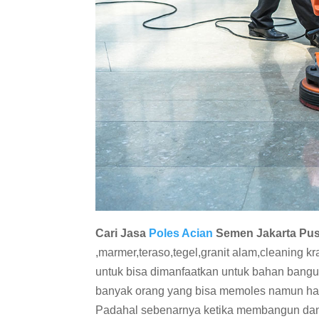
Cari Jasa
Poles Acian
Semen Jakarta Pus
,marmer,teraso,tegel,granit alam,cleaning k
untuk bisa dimanfaatkan untuk bahan bang
banyak orang yang bisa memoles namun has
Padahal sebenarnya ketika membangun dan